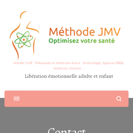
Jennifer Creff – Thérapeute en médecine douce : Kinésiologie, hypnose EMDR,
médecine chinoise…
Libération émotionnelle adulte et enfant
Contact