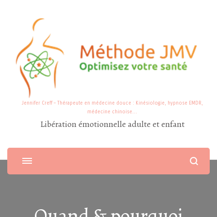
Jennifer Creff – Thérapeute en médecine douce : Kinésiologie, hypnose EMDR,
médecine chinoise…
Libération émotionnelle adulte et enfant
Quand & pourquoi