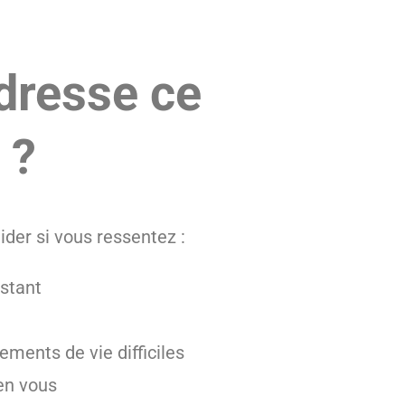
adresse ce
 ?
der si vous ressentez :
istant
ments de vie difficiles
en vous