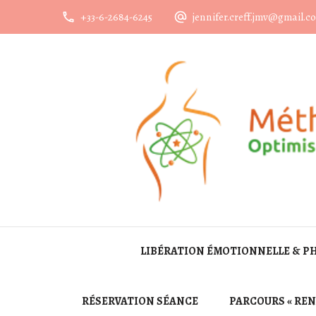
+33-6-2684-6245
jennifer.creff.jmv@gmail.c
LIBÉRATION ÉMOTIONNELLE & P
RÉSERVATION SÉANCE
PARCOURS « REN