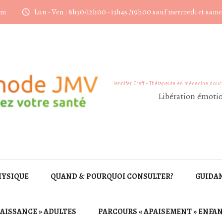
om
Lun - Ven : 8h30/12h00 - 13h45 /19h00 sauf mercredi et sam
Jennifer Creff – Thérapeute en médecine dou
Libération émotio
HYSIQUE
QUAND & POURQUOI CONSULTER?
GUIDAN
AISSANCE » ADULTES
PARCOURS « APAISEMENT » ENFA